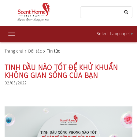
Select Language
▼
Toggle
navigation
Trang chủ
Đối tác
Tin tức
TINH DẦU NÀO TỐT ĐỂ KHỬ KHUẨN
KHÔNG GIAN SỐNG CỦA BẠN
02/03/2022