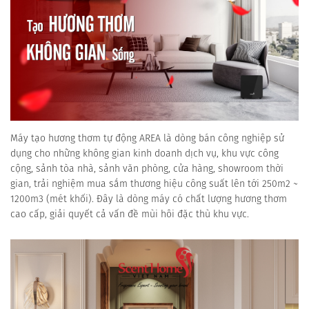
Máy tạo hương thơm tự động AREA là dòng bán công nghiệp sử
dụng cho những không gian kinh doanh dịch vụ, khu vực công
cộng, sảnh tòa nhà, sảnh văn phòng, cửa hàng, showroom thời
gian, trải nghiệm mua sắm thương hiệu công suất lên tới 250m2 ~
1200m3 (mét khối). Đây là dòng máy có chất lượng hương thơm
cao cấp, giải quyết cả vấn đề mùi hôi đặc thù khu vực.