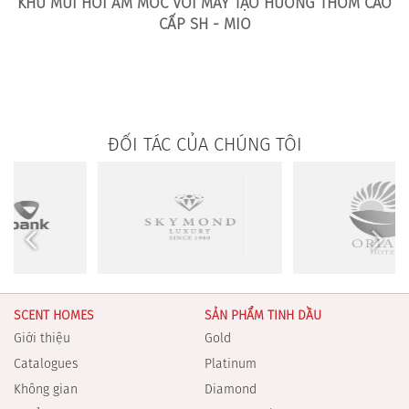
KHỬ MÙI HÔI ẨM MỐC VỚI MÁY TẠO HƯƠNG THƠM CAO
CẤP SH - MIO
ĐỐI TÁC CỦA CHÚNG TÔI
SCENT HOMES
SẢN PHẨM TINH DẦU
Giới thiệu
Gold
Catalogues
Platinum
Không gian
Diamond