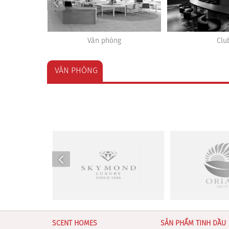
g
Club
Gy
VĂN PHÒNG
SCENT HOMES
SẢN PHẨM TINH DẦU