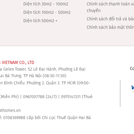
Diện tích 30m2 - 100m2
Chính sách thanh toán v
chuyển
Diện tích 100m2 - 500m2
Chính sách đổi trả và b
Diện tích 500m2 +
Chính sách bảo mật thôn
VIETNAM CO., LTD
Co
a Gelex Tower. 52 Lê Đại Hành. Phường Lê Đại
i Bà Trưng. TP Hà Nội (08:30-17:30)
n Đình Chiểu. Phường 2. Quận 3. TP HCM (09:00-
Miễn Phí) | 0967007788 (24/7) | 0975141331 (Thuê
thomes.vn
: 0108369988 cấp bởi Chi cục Thuế Quận Hai Bà