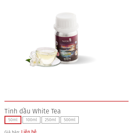
Tinh dầu White Tea
50ml
100ml
250ml
500ml
Liên hệ
Giá bán: