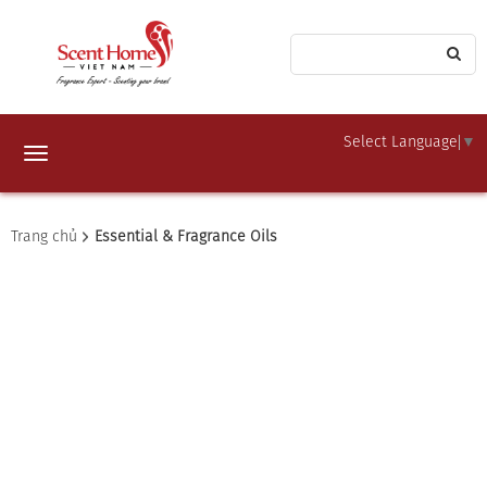
Select Language
▼
Toggle
navigation
Trang chủ
Essential & Fragrance Oils