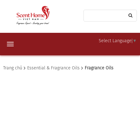
Select Language
▼
Toggle
navigation
Trang chủ
Essential & Fragrance Oils
Fragrance Oils