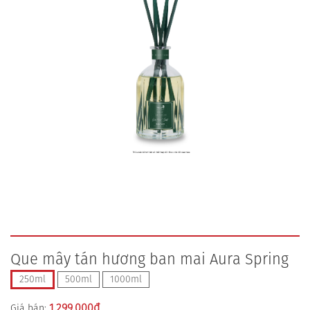
Que mây tán hương ban mai Aura Spring
250ml
500ml
1000ml
1.299.000
đ
Giá bán: